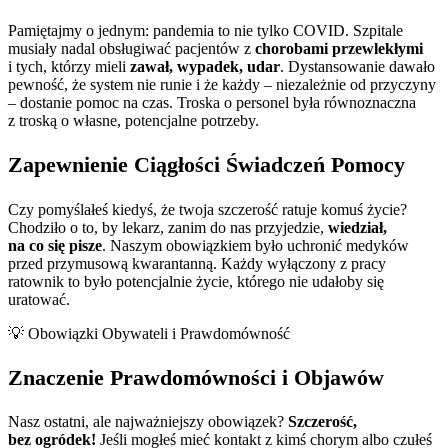
Pamiętajmy o jednym: pandemia to nie tylko COVID. Szpitale
musiały nadal obsługiwać pacjentów z
chorobami przewlekłymi
i tych, którzy mieli
zawał, wypadek, udar
. Dystansowanie dawało
pewność, że system nie runie i że każdy – niezależnie od przyczyny
– dostanie pomoc na czas. Troska o personel była równoznaczna
z troską o własne, potencjalne potrzeby.
Zapewnienie Ciągłości Świadczeń Pomocy
Czy pomyślałeś kiedyś, że twoja szczerość ratuje komuś życie?
Chodziło o to, by lekarz, zanim do nas przyjedzie,
wiedział,
na co się pisze
. Naszym obowiązkiem było uchronić medyków
przed przymusową kwarantanną. Każdy wyłączony z pracy
ratownik to było potencjalnie życie, którego nie udałoby się
uratować.
💡 Obowiązki Obywateli i Prawdomówność
Znaczenie Prawdomówności i Objawów
Nasz ostatni, ale najważniejszy obowiązek?
Szczerość,
bez ogródek!
Jeśli mogłeś mieć kontakt z kimś chorym albo czułeś