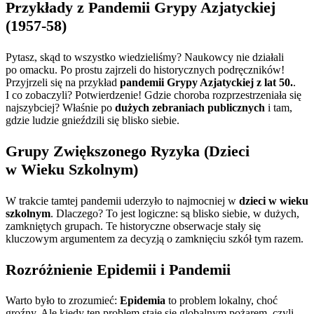
Przykłady z Pandemii Grypy Azjatyckiej
(1957-58)
Pytasz, skąd to wszystko wiedzieliśmy? Naukowcy nie działali
po omacku. Po prostu zajrzeli do historycznych podręczników!
Przyjrzeli się na przykład
pandemii Grypy Azjatyckiej z lat 50.
.
I co zobaczyli? Potwierdzenie! Gdzie choroba rozprzestrzeniała się
najszybciej? Właśnie po
dużych zebraniach publicznych
i tam,
gdzie ludzie gnieździli się blisko siebie.
Grupy Zwiększonego Ryzyka (Dzieci
w Wieku Szkolnym)
W trakcie tamtej pandemii uderzyło to najmocniej w
dzieci w wieku
szkolnym
. Dlaczego? To jest logiczne: są blisko siebie, w dużych,
zamkniętych grupach. Te historyczne obserwacje stały się
kluczowym argumentem za decyzją o zamknięciu szkół tym razem.
Rozróżnienie Epidemii i Pandemii
Warto było to zrozumieć:
Epidemia
to problem lokalny, choć
groźny. Ale kiedy ten problem staje się globalnym pożarem, czyli