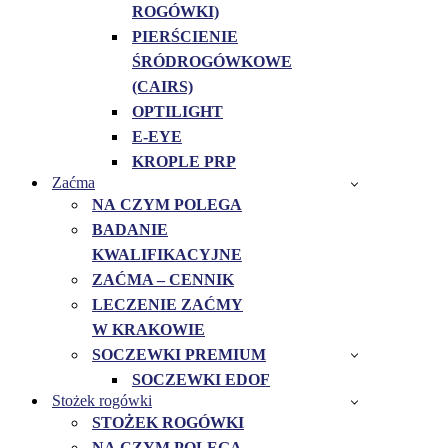
ROGÓWKI)
PIERŚCIENIE
ŚRÓDROGÓWKOWE
(CAIRS)
OPTILIGHT
E-EYE
KROPLE PRP
Zaćma
NA CZYM POLEGA
BADANIE
KWALIFIKACYJNE
ZAĆMA – CENNIK
LECZENIE ZAĆMY
W KRAKOWIE
SOCZEWKI PREMIUM
SOCZEWKI EDOF
Stożek rogówki
STOŻEK ROGÓWKI
NA CZYM POLEGA