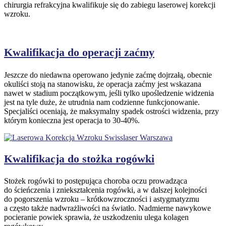
chirurgia refrakcyjna kwalifikuje się do zabiegu laserowej korekcji
wzroku.
Kwalifikacja do operacji zaćmy
Jeszcze do niedawna operowano jedynie zaćmę dojrzałą, obecnie
okuliści stoją na stanowisku, że operacja zaćmy jest wskazana
nawet w stadium początkowym, jeśli tylko upośledzenie widzenia
jest na tyle duże, że utrudnia nam codzienne funkcjonowanie.
Specjaliści oceniają, że maksymalny spadek ostrości widzenia, przy
którym konieczna jest operacja to 30-40%.
Kwalifikacja do stożka rogówki
Stożek rogówki to postępująca choroba oczu prowadząca
do ścieńczenia i zniekształcenia rogówki, a w dalszej kolejności
do pogorszenia wzroku – krótkowzroczności i astygmatyzmu
a często także nadwrażliwości na światło. Nadmierne nawykowe
pocieranie powiek sprawia, że uszkodzeniu ulega kolagen