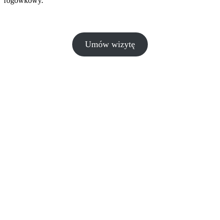
rogówkowy.
Umów wizytę