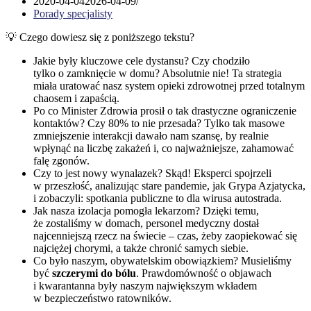
2020-04-04
2026-04-09
Porady specjalisty
💡 Czego dowiesz się z poniższego tekstu?
Jakie były kluczowe cele dystansu? Czy chodziło
tylko o zamknięcie w domu? Absolutnie nie! Ta strategia
miała uratować nasz system opieki zdrowotnej przed totalnym
chaosem i zapaścią.
Po co Minister Zdrowia prosił o tak drastyczne ograniczenie
kontaktów? Czy 80% to nie przesada? Tylko tak masowe
zmniejszenie interakcji dawało nam szansę, by realnie
wpłynąć na liczbę zakażeń i, co najważniejsze, zahamować
falę zgonów.
Czy to jest nowy wynalazek? Skąd! Eksperci spojrzeli
w przeszłość, analizując stare pandemie, jak Grypa Azjatycka,
i zobaczyli: spotkania publiczne to dla wirusa autostrada.
Jak nasza izolacja pomogła lekarzom? Dzięki temu,
że zostaliśmy w domach, personel medyczny dostał
najcenniejszą rzecz na świecie – czas, żeby zaopiekować się
najciężej chorymi, a także chronić samych siebie.
Co było naszym, obywatelskim obowiązkiem? Musieliśmy
być
szczerymi do bólu
. Prawdomówność o objawach
i kwarantanna były naszym największym wkładem
w bezpieczeństwo ratowników.