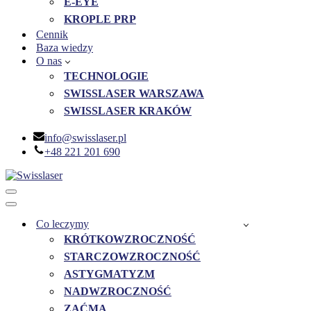
E-EYE
KROPLE PRP
Cennik
Baza wiedzy
O nas
TECHNOLOGIE
SWISSLASER WARSZAWA
SWISSLASER KRAKÓW
info@swisslaser.pl
+48 221 201 690
Menu
nawigacji
Menu
nawigacji
Co leczymy
KRÓTKOWZROCZNOŚĆ
STARCZOWZROCZNOŚĆ
ASTYGMATYZM
NADWZROCZNOŚĆ
ZAĆMA