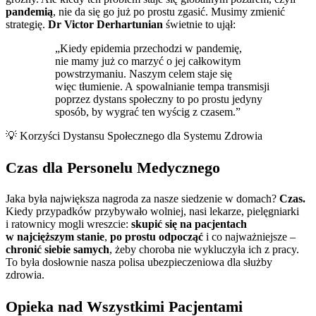
pandemią
, nie da się go już po prostu zgasić. Musimy zmienić
strategię.
Dr Victor Derhartunian
świetnie to ujął:
„Kiedy epidemia przechodzi w pandemię,
nie mamy już co marzyć o jej całkowitym
powstrzymaniu. Naszym celem staje się
więc tłumienie. A spowalnianie tempa transmisji
poprzez dystans społeczny to po prostu jedyny
sposób, by wygrać ten wyścig z czasem.”
💡 Korzyści Dystansu Społecznego dla Systemu Zdrowia
Czas dla Personelu Medycznego
Jaka była największa nagroda za nasze siedzenie w domach?
Czas.
Kiedy przypadków przybywało wolniej, nasi lekarze, pielęgniarki
i ratownicy mogli wreszcie:
skupić się na pacjentach
w najcięższym stanie
,
po prostu odpocząć
i co najważniejsze –
chronić siebie samych
, żeby choroba nie wykluczyła ich z pracy.
To była dosłownie nasza polisa ubezpieczeniowa dla służby
zdrowia.
Opieka nad Wszystkimi Pacjentami