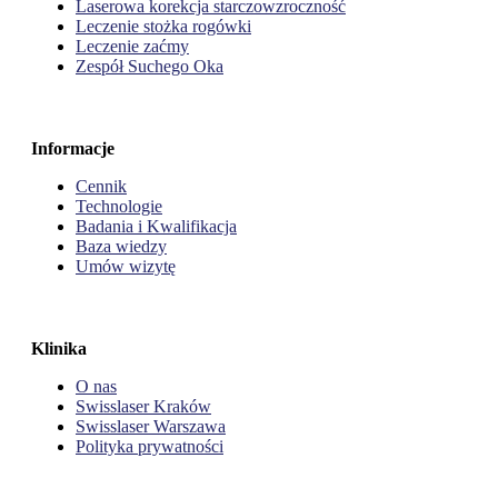
Laserowa korekcja starczowzroczność
Leczenie stożka rogówki
Leczenie zaćmy
Zespół Suchego Oka
Informacje
Cennik
Technologie
Badania i Kwalifikacja
Baza wiedzy
Umów wizytę
Klinika
O nas
Swisslaser Kraków
Swisslaser Warszawa
Polityka prywatności