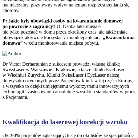
ma mierzalny, pozytywny wpływ na tempo rozprzestrzeniania się
choroby.
P: Jakie były obowiązki osoby na kwarantannie domowej
po powrocie z zagranicy?
O: Osoba taka musiała
nie tylko pozostać w domu przez określony czas, ale także miała
obowiązek aktywnie korzystać z mobilnej aplikacji
„Kwarantanna
domowa”
w celu monitorowania miejsca pobytu.
Dr Victor Derhartunian z sukcesem prowadzi własną klinikę
SwissLaser w Warszawie i Krakowie, a także kliniki EyeLaser
w Wiedniu i Zurychu. Kliniki SwissLaser i EyeLaser należą
do wysoko ocenianych przez Pacjentów klinik w tej części Europy,
a wszystko to dzięki umiejętnemu wykorzystaniu innowacyjnych
technologii i zastosowaniu absolutnie wysokich standardów w pracy
z Pacjentami.
Kwalifikacja do laserowej korekcji wzroku
Ok. 90% pacjentów zgłaszających się do okulistów ze specjalnością