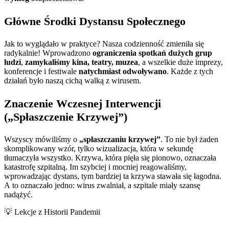
Główne Środki Dystansu Społecznego
Jak to wyglądało w praktyce? Nasza codzienność zmieniła się
radykalnie! Wprowadzono
ograniczenia spotkań dużych grup
ludzi
,
zamykaliśmy kina, teatry, muzea
, a wszelkie duże imprezy,
konferencje i festiwale
natychmiast odwoływano
. Każde z tych
działań było naszą cichą walką z wirusem.
Znaczenie Wczesnej Interwencji
(„Spłaszczenie Krzywej”)
Wszyscy mówiliśmy o
„spłaszczaniu krzywej”
. To nie był żaden
skomplikowany wzór, tylko wizualizacja, która w sekundę
tłumaczyła wszystko. Krzywa, która pięła się pionowo, oznaczała
katastrofę szpitalną. Im szybciej i mocniej reagowaliśmy,
wprowadzając dystans, tym bardziej ta krzywa stawała się łagodna.
A to oznaczało jedno: wirus zwalniał, a szpitale miały szansę
nadążyć.
💡 Lekcje z Historii Pandemii