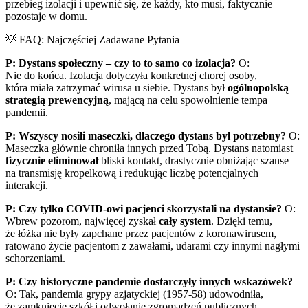
przebieg izolacji i upewnić się, że każdy, kto musi, faktycznie
pozostaje w domu.
💡 FAQ: Najczęściej Zadawane Pytania
P: Dystans społeczny – czy to to samo co izolacja?
O:
Nie do końca. Izolacja dotyczyła konkretnej chorej osoby,
która miała zatrzymać wirusa u siebie. Dystans był
ogólnopolską
strategią prewencyjną
, mającą na celu spowolnienie tempa
pandemii.
P: Wszyscy nosili maseczki, dlaczego dystans był potrzebny?
O:
Maseczka głównie chroniła innych przed Tobą. Dystans natomiast
fizycznie eliminował
bliski kontakt, drastycznie obniżając szanse
na transmisję kropelkową i redukując liczbę potencjalnych
interakcji.
P: Czy tylko COVID-owi pacjenci skorzystali na dystansie?
O:
Wbrew pozorom, najwięcej zyskał
cały system
. Dzięki temu,
że łóżka nie były zapchane przez pacjentów z koronawirusem,
ratowano życie pacjentom z zawałami, udarami czy innymi nagłymi
schorzeniami.
P: Czy historyczne pandemie dostarczyły innych wskazówek?
O: Tak, pandemia grypy azjatyckiej (1957-58) udowodniła,
że zamknięcie szkół i odwołanie zgromadzeń publicznych