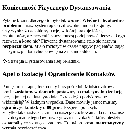
Konieczność Fizycznego Dystansowania
Pytanie brzmi: dlaczego to było tak ważne? Właśnie tu leżał
sedno
problemu
– nasz system opieki zdrowotnej nie jest z gumy.
Czy wyobrażasz sobie sytuację, w której brakuje łóżek,
respiratorów, a zmęczeni lekarze muszą podejmować decyzje, kogo
ratować, a kogo nie? Fizyczne dystansowanie stało się naszym
bezpiecznikiem
. Miało rozłożyć w czasie napływ pacjentów, dając
naszym szpitalom choć chwilę na złapanie oddechu.
💡 Strategia Dystansowania i Jej Składniki
Apel o Izolację i Ograniczenie Kontaktów
Pamiętam ten apel, był mocny i bezpośredni. Minister zdrowia
prosił:
zostańmy w domach
, postawmy na
maksymalną izolację
przynajmniej na dwa tygodnie. Czy to było podyktowane
widzimisię? W żadnym wypadku. Dane mówiły jasno: musimy
ograniczyć kontakty o 80 proc.
Eksperci policzyli,
że tylko tak drastyczna zmiana naszego zachowania da nam szansę
na zatrzymanie tego lawinowego wzrostu zakażeń, który niestety
oznaczałby coraz więcej zgonów. To był po prostu
matematyczny
wymóg
bezpieczeństwa.