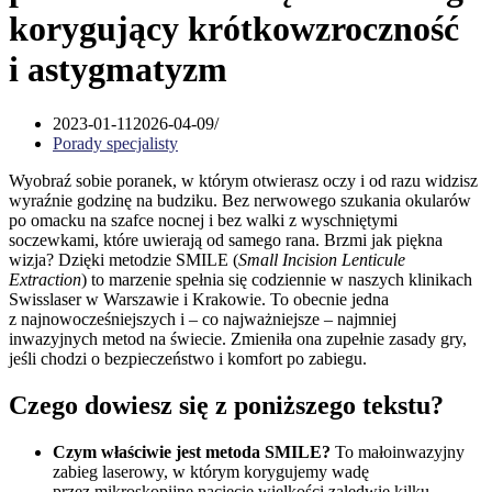
korygujący krótkowzroczność
i astygmatyzm
2023-01-11
2026-04-09
Porady specjalisty
Wyobraź sobie poranek, w którym otwierasz oczy i od razu widzisz
wyraźnie godzinę na budziku. Bez nerwowego szukania okularów
po omacku na szafce nocnej i bez walki z wyschniętymi
soczewkami, które uwierają od samego rana. Brzmi jak piękna
wizja? Dzięki metodzie SMILE (
Small Incision Lenticule
Extraction
) to marzenie spełnia się codziennie w naszych klinikach
Swisslaser w Warszawie i Krakowie. To obecnie jedna
z najnowocześniejszych i – co najważniejsze – najmniej
inwazyjnych metod na świecie. Zmieniła ona zupełnie zasady gry,
jeśli chodzi o bezpieczeństwo i komfort po zabiegu.
Czego dowiesz się z poniższego tekstu?
Czym właściwie jest metoda SMILE?
To małoinwazyjny
zabieg laserowy, w którym korygujemy wadę
przez mikroskopijne nacięcie wielkości zaledwie kilku