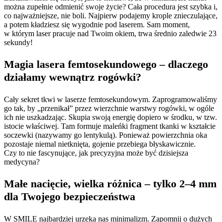
można zupełnie odmienić swoje życie? Cała procedura jest szybka i,
co najważniejsze, nie boli. Najpierw podajemy krople znieczulające,
a potem kładziesz się wygodnie pod laserem. Sam moment,
w którym laser pracuje nad Twoim okiem, trwa średnio zaledwie 23
sekundy!
Magia lasera femtosekundowego – dlaczego
działamy wewnątrz rogówki?
Cały sekret tkwi w laserze femtosekundowym. Zaprogramowaliśmy
go tak, by „przenikał” przez wierzchnie warstwy rogówki, w ogóle
ich nie uszkadzając. Skupia swoją energię dopiero w środku, w tzw.
istocie właściwej. Tam formuje maleńki fragment tkanki w kształcie
soczewki (nazywamy go lentykulą). Ponieważ powierzchnia oka
pozostaje niemal nietknięta, gojenie przebiega błyskawicznie.
Czy to nie fascynujące, jak precyzyjna może być dzisiejsza
medycyna?
Małe nacięcie, wielka różnica – tylko 2–4 mm
dla Twojego bezpieczeństwa
W SMILE najbardziej urzeka nas minimalizm. Zapomnij o dużych