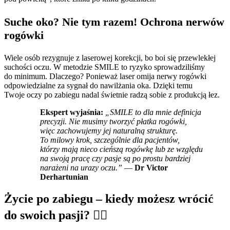
Suche oko? Nie tym razem! Ochrona nerwów
rogówki
Wiele osób rezygnuje z laserowej korekcji, bo boi się przewlekłej
suchości oczu. W metodzie SMILE to ryzyko sprowadziliśmy
do minimum. Dlaczego? Ponieważ laser omija nerwy rogówki
odpowiedzialne za sygnał do nawilżania oka. Dzięki temu
Twoje oczy po zabiegu nadal świetnie radzą sobie z produkcją łez.
Ekspert wyjaśnia:
„SMILE to dla mnie definicja
precyzji. Nie musimy tworzyć płatka rogówki,
więc zachowujemy jej naturalną strukturę.
To milowy krok, szczególnie dla pacjentów,
którzy mają nieco cieńszą rogówkę lub ze względu
na swoją pracę czy pasje są po prostu bardziej
narażeni na urazy oczu.”
—
Dr Victor
Derhartunian
Życie po zabiegu – kiedy możesz wrócić
do swoich pasji? 🏃‍♂️