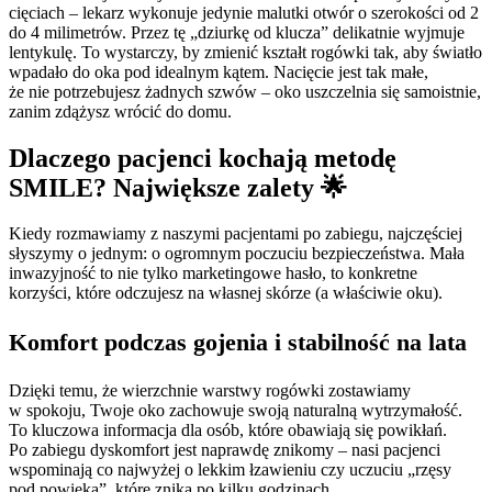
cięciach – lekarz wykonuje jedynie malutki otwór o szerokości od 2
do 4 milimetrów. Przez tę „dziurkę od klucza” delikatnie wyjmuje
lentykulę. To wystarczy, by zmienić kształt rogówki tak, aby światło
wpadało do oka pod idealnym kątem. Nacięcie jest tak małe,
że nie potrzebujesz żadnych szwów – oko uszczelnia się samoistnie,
zanim zdążysz wrócić do domu.
Dlaczego pacjenci kochają metodę
SMILE? Największe zalety 🌟
Kiedy rozmawiamy z naszymi pacjentami po zabiegu, najczęściej
słyszymy o jednym: o ogromnym poczuciu bezpieczeństwa. Mała
inwazyjność to nie tylko marketingowe hasło, to konkretne
korzyści, które odczujesz na własnej skórze (a właściwie oku).
Komfort podczas gojenia i stabilność na lata
Dzięki temu, że wierzchnie warstwy rogówki zostawiamy
w spokoju, Twoje oko zachowuje swoją naturalną wytrzymałość.
To kluczowa informacja dla osób, które obawiają się powikłań.
Po zabiegu dyskomfort jest naprawdę znikomy – nasi pacjenci
wspominają co najwyżej o lekkim łzawieniu czy uczuciu „rzęsy
pod powieką”, które znika po kilku godzinach.