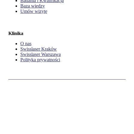
Badania i Kwalifikacja
Baza wiedzy
Umów wizytę
Klinika
O nas
Swisslaser Kraków
Swisslaser Warszawa
Polityka prywatności
Lokalizacja Warszawa
ul. Kolejowa 1, 01-217 Warszawa