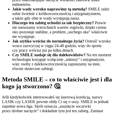
milimetrów.
Jakie wady wzroku naprawimy tą metodą?
SMILE radzi
sobie świetnie z krótkowzrocznością i astygmatyzmem,
a także gdy obie te wady występują naraz.
Dlaczego ten zabieg uchodzi za tak bezpieczny?
Prawie
nie naruszamy wierzchnich warstw rogówki, dzięki czemu
oko pozostaje stabilne, a problem „suchego oka” właściwie
nie występuje.
Jak szybko wrócisz do normalnego życia?
Ostrość wzroku
wraca zazwyczaj w ciągu 24-48 godzin, więc do sportu
czy pracy wrócisz już po kilku dniach.
Czy SMILE nadaje się dla dalekowidzów?
Na ten moment
technologia koryguje wyłącznie „minusy” i astygmatyzm,
więc osoby z dalekowzrocznością zapraszamy na inne,
równie skuteczne zabiegi.
Metoda SMILE – co to właściwie jest i dla
kogo ją stworzono? 🤔
Jeśli kiedykolwiek interesowałeś się laserową korekcją, nazwy
LASIK czy LASEK pewnie obiły Ci się o uszy. SMILE to jednak
zupełnie nowa liga. Skrót oznacza „usunięcie soczewki
przez drobne nacięcie” i dokładnie tym jest ten zabieg. Zamiast