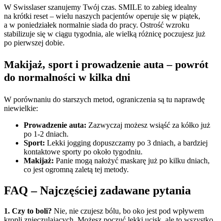
W Swisslaser szanujemy Twój czas. SMILE to zabieg idealny
na krótki reset – wielu naszych pacjentów operuje się w piątek,
a w poniedziałek normalnie siada do pracy. Ostrość wzroku
stabilizuje się w ciągu tygodnia, ale wielką różnicę poczujesz już
po pierwszej dobie.
Makijaż, sport i prowadzenie auta – powrót
do normalności w kilka dni
W porównaniu do starszych metod, ograniczenia są tu naprawdę
niewielkie:
Prowadzenie auta:
Zazwyczaj możesz wsiąść za kółko już
po 1-2 dniach.
Sport:
Lekki jogging dopuszczamy po 3 dniach, a bardziej
kontaktowe sporty po około tygodniu.
Makijaż:
Panie mogą nałożyć maskarę już po kilku dniach,
co jest ogromną zaletą tej metody.
FAQ – Najczęściej zadawane pytania
1. Czy to boli?
Nie, nie czujesz bólu, bo oko jest pod wpływem
kropli znieczulających. Możesz poczuć lekki ucisk, ale to wszystko.