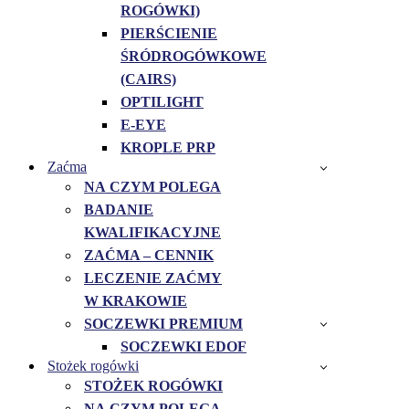
ROGÓWKI)
PIERŚCIENIE
ŚRÓDROGÓWKOWE
(CAIRS)
OPTILIGHT
E-EYE
KROPLE PRP
Zaćma
NA CZYM POLEGA
BADANIE
KWALIFIKACYJNE
ZAĆMA – CENNIK
LECZENIE ZAĆMY
W KRAKOWIE
SOCZEWKI PREMIUM
SOCZEWKI EDOF
Stożek rogówki
STOŻEK ROGÓWKI
NA CZYM POLEGA