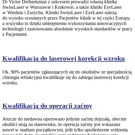
Dr Victor Derhartunian z sukcesem prowadzi własną klinikę
SwissLaser w Warszawie i Krakowie, a także kliniki EyeLaser
w Wiedniu i Zurychu. Kliniki SwissLaser i EyeLaser należą
do wysoko ocenianych przez Pacjentów klinik w tej części Europy,
a wszystko to dzięki umiejętnemu wykorzystaniu innowacyjnych
technologii i zastosowaniu absolutnie wysokich standardów w pracy
z Pacjentami.
Kwalifikacja do laserowej korekcji wzroku
Ok. 90% pacjentów zgłaszających się do okulistów ze specjalnością
chirurgia refrakcyjna kwalifikuje się do zabiegu laserowej korekcji
wzroku.
Kwalifikacja do operacji zaćmy
Jeszcze do niedawna operowano jedynie zaćmę dojrzałą, obecnie
okuliści stoją na stanowisku, że operacja zaćmy jest wskazana
nawet w stadium początkowym, jeśli tylko upośledzenie widzenia