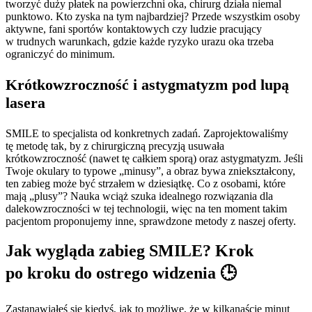
tworzyć duży płatek na powierzchni oka, chirurg działa niemal
punktowo. Kto zyska na tym najbardziej? Przede wszystkim osoby
aktywne, fani sportów kontaktowych czy ludzie pracujący
w trudnych warunkach, gdzie każde ryzyko urazu oka trzeba
ograniczyć do minimum.
Krótkowzroczność i astygmatyzm pod lupą
lasera
SMILE to specjalista od konkretnych zadań. Zaprojektowaliśmy
tę metodę tak, by z chirurgiczną precyzją usuwała
krótkowzroczność (nawet tę całkiem sporą) oraz astygmatyzm. Jeśli
Twoje okulary to typowe „minusy”, a obraz bywa zniekształcony,
ten zabieg może być strzałem w dziesiątkę. Co z osobami, które
mają „plusy”? Nauka wciąż szuka idealnego rozwiązania dla
dalekowzroczności w tej technologii, więc na ten moment takim
pacjentom proponujemy inne, sprawdzone metody z naszej oferty.
Jak wygląda zabieg SMILE? Krok
po kroku do ostrego widzenia 🕒
Zastanawiałeś się kiedyś, jak to możliwe, że w kilkanaście minut