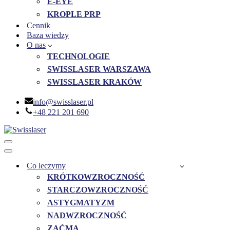
E-EYE
KROPLE PRP
Cennik
Baza wiedzy
O nas
TECHNOLOGIE
SWISSLASER WARSZAWA
SWISSLASER KRAKÓW
info@swisslaser.pl
+48 221 201 690
Menu
nawigacji
Menu
nawigacji
Co leczymy
KRÓTKOWZROCZNOŚĆ
STARCZOWZROCZNOŚĆ
ASTYGMATYZM
NADWZROCZNOŚĆ
ZAĆMA