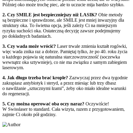
Później oko może trochę piec, ale to uczucie mija bardzo szybko.
2. Czy SMILE jest bezpieczniejszy niż LASIK?
Obie metody
są bezpieczne i sprawdzone, ale SMILE jest mniej inwazyjny dla
struktury oka. To świetna opcja, jeśli zależy Ci na mniejszym
ryzyku suchości oka. Ostateczną decyzję zawsze podejmujemy
po dokładnych badaniach.
3. Czy wada może wrócić?
Laser trwale zmienia kształt rogówki,
więc wada znika raz a dobrze. Pamiętaj tylko, że po 40. roku życia
u każdego pojawia się naturalna starczowzroczność (soczewka
wewnątrz oka sztywnieje), co nie ma związku z samym zabiegiem
laserowym.
4. Jak długo trzeba brać krople?
Zazwyczaj przez dwa tygodnie
zakrapiasz antybiotyk i steryd, a przez miesiąc lub trzy dbasz
o nawilżanie „sztucznymi łzami”, żeby oko miało idealne warunki
do regeneracji.
5. Czy można operować oba oczy naraz?
Oczywiście!
W Swisslaser to standard. Cała wizyta, razem z przygotowaniem,
zajmie Ci około pół godziny.