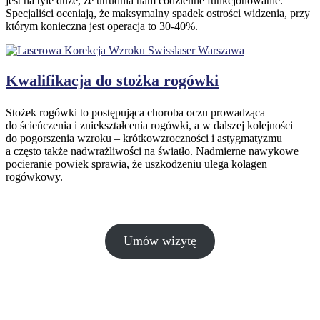
jest na tyle duże, że utrudnia nam codzienne funkcjonowanie.
Specjaliści oceniają, że maksymalny spadek ostrości widzenia, przy
którym konieczna jest operacja to 30-40%.
Kwalifikacja do stożka rogówki
Stożek rogówki to postępująca choroba oczu prowadząca
do ścieńczenia i zniekształcenia rogówki, a w dalszej kolejności
do pogorszenia wzroku – krótkowzroczności i astygmatyzmu
a często także nadwrażliwości na światło. Nadmierne nawykowe
pocieranie powiek sprawia, że uszkodzeniu ulega kolagen
rogówkowy.
Umów wizytę